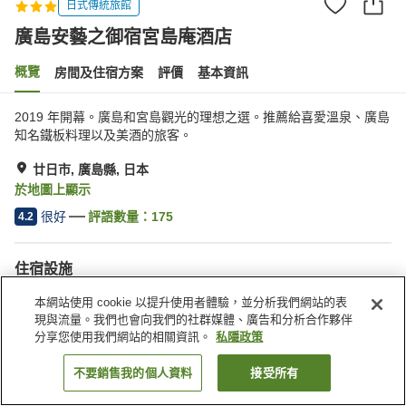
日式傳統旅館
廣島安藝之御宿宮島庵酒店
概覽
房間及住宿方案
評價
基本資訊
2019 年開幕。廣島和宮島觀光的理想之選。推薦給喜愛溫泉、廣島
知名鐵板料理以及美酒的旅客。
廿日市, 廣島縣, 日本
於地圖上顯示
很好
評語數量：
175
4.2
住宿設施
停車場
桑拿
本網站使用 cookie 以提升使用者體驗，並分析我們網站的表
餐廳
寵物友善
現與流量。我們也會向我們的社群媒體、廣告和分析合作夥伴
分享您使用我們網站的相關資訊。
私隱政策
主頁
日本
廣島縣
廿日市
廣島安藝之御宿宮島庵酒店
不要銷售我的個人資料
接受所有
找客房