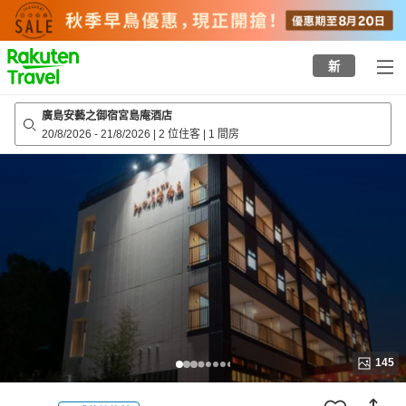
to
top
page
新
廣島安藝之御宿宮島庵酒店
20/8/2026
-
21/8/2026
|
2 位住客
|
1 間房
145