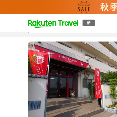
t
新
概覽
房間及住宿方案
評價
特色
設施
o
p
P
a
g
e
_
s
e
a
r
c
h