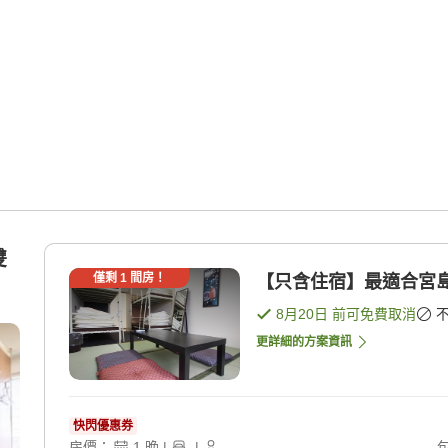
雙
僅剩
1
間房！
【只含住宿】最適合宮島
8月20日
前可免費取消
更詳細的方案資訊
快閃優惠券
房價：
1
晚
|
|