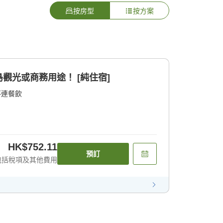
按房型
按方案
觀光或商務用途！ [純住宿]
不連餐飲
HK$752.11
預訂
包括稅項及其他費用