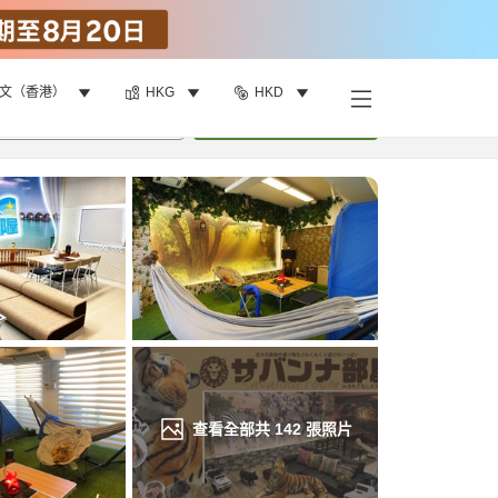
文（香港）
HKG
HKD
找客房
•
1
間房
重新搜尋
查看全部共
142
張照片