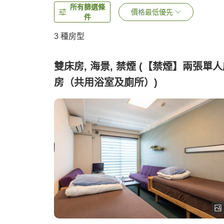
所有篩選條
價格最低優先
件
3
種房型
雙床房, 海景, 禁煙 (【禁煙】兩張單
房（共用浴室及廁所）)