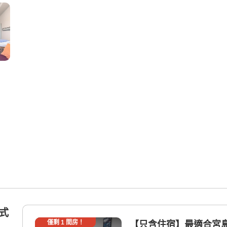
日式
僅剩
1
間房！
【只含住宿】最適合宮島