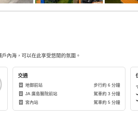
的瀨戶內海，可以在此享受悠閒的氛圍。
交通
地御前站
步行
約
6
分鐘
JA 廣島醫院前站
駕車
約
3
分鐘
宮內站
駕車
約
5
分鐘