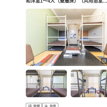
和洋室1～4人（雙層床）（共用浴室
廁所）)
禁煙
海景