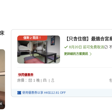
人床
僅剩
2
間房！
【只含住宿】最適合宮島
8月20日
前可免費取消
更詳細的方案資訊
快閃優惠券
房價：
1
晚
|
|
使用優惠券以享
HK$112.81
OFF
4