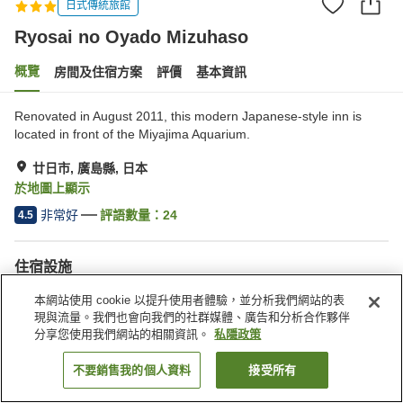
日式傳統旅館
Ryosai no Oyado Mizuhaso
概覽
房間及住宿方案
評價
基本資訊
Renovated in August 2011, this modern Japanese-style inn is
located in front of the Miyajima Aquarium.
廿日市, 廣島縣, 日本
於地圖上顯示
非常好
評語數量：
24
4.5
住宿設施
停車場
餐廳
本網站使用 cookie 以提升使用者體驗，並分析我們網站的表
送遞服務
喚醒服務
現與流量。我們也會向我們的社群媒體、廣告和分析合作夥伴
分享您使用我們網站的相關資訊。
私隱政策
主頁
日本
廣島縣
廿日市
Ryosai no Oyado Mizuhaso
不要銷售我的個人資料
接受所有
找客房