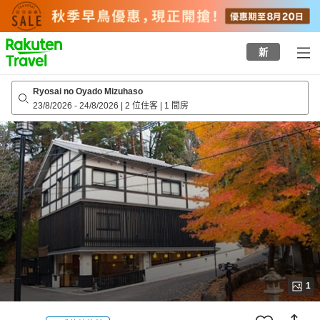
to
top
page
新
Ryosai no Oyado Mizuhaso
23/8/2026
-
24/8/2026
|
2 位住客
|
1 間房
1