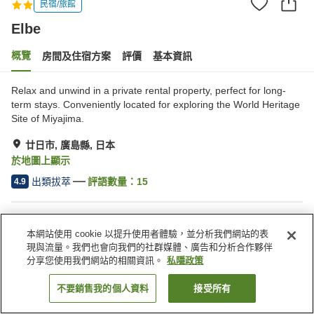
民宿/旅館
Elbe
概覽
房間及住宿方案
評價
基本資訊
Relax and unwind in a private rental property, perfect for long-
term stays. Conveniently located for exploring the World Heritage
Site of Miyajima.
廿日市, 廣島縣, 日本
於地圖上顯示
出類拔萃
評語數量：
15
4.9
住宿設施
本網站使用 cookie 以提升使用者體驗，並分析我們網站的表
停車場
接送服務
現與流量。我們也會向我們的社群媒體、廣告和分析合作夥伴
分享您使用我們網站的相關資訊。
私隱政策
主頁
日本
廣島縣
廿日市
Elbe
不要銷售我的個人資料
接受所有
找客房