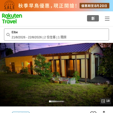
to
top
page
新
Elbe
21/8/2026
-
22/8/2026
|
2 位住客
|
1 間房
18