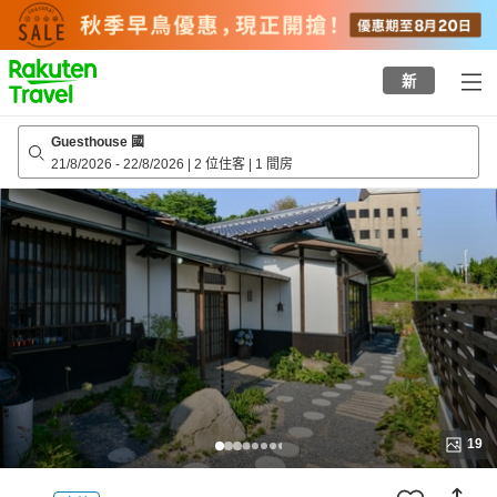
to
top
page
新
Guesthouse 國
21/8/2026
-
22/8/2026
|
2 位住客
|
1 間房
19