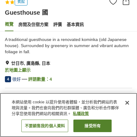
賓館
Guesthouse 國
概覽
房間及住宿方案
評價
基本資訊
A traditional guesthouse in a renovated kominka (old Japanese
house). Surrounded by greenery in summer and vibrant autumn
foliage in fall.
廿日市, 廣島縣, 日本
於地圖上顯示
很好
評語數量：
4
4
住宿設施
本網站使用 cookie 以提升使用者體驗，並分析我們網站的表
停車場
共用廚房
現與流量。我們也會向我們的社群媒體、廣告和分析合作夥伴
分享您使用我們網站的相關資訊。
私隱政策
主頁
日本
廣島縣
廿日市
Guesthouse 國
不要銷售我的個人資料
接受所有
找客房