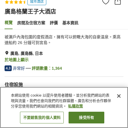
城市酒店
廣島格蘭王子大酒店
概覽
房間及住宿方案
評價
基本資訊
被瀨戶內海包圍的度假酒店，擁有可以俯瞰大海的自豪温泉。乘高
速船約 26 分鐘可到宮島。
廣島, 廣島縣, 日本
於地圖上顯示
非常好
評語數量：
1,364
4.3
住宿設施
Wi-Fi
桑拿
本網站使用 cookie 以提升使用者體驗，並分析我們網站的表
水療/美容院
健身室/健身中心
現與流量。我們也會向我們的社群媒體、廣告和分析合作夥伴
分享您使用我們網站的相關資訊。
私隱政策
主頁
日本
廣島縣
廣島
廣島格蘭王子大酒店
不要銷售我的個人資料
接受所有
找客房