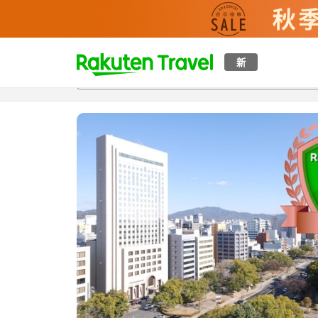
t
新
概覽
房間及住宿方案
評價
特色
設施
o
p
P
a
g
e
_
s
e
a
r
c
h