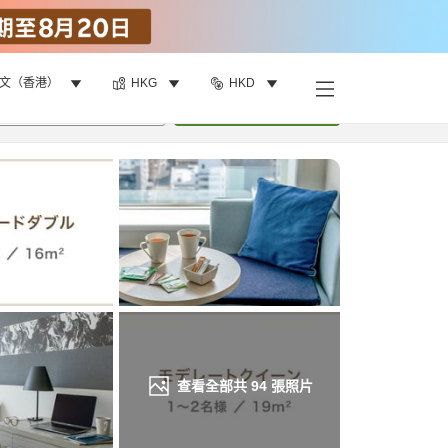
文（香港）
HKG
HKD
找客房
•
1
間房
重新搜尋
查看全部共
94
張照片