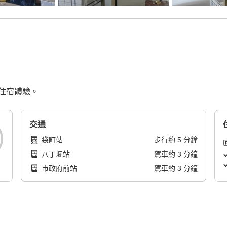
住宿體驗。
交通
袋町站
步行
約
5
分鐘
八丁堀站
駕車
約
3
分鐘
市政府前站
駕車
約
3
分鐘