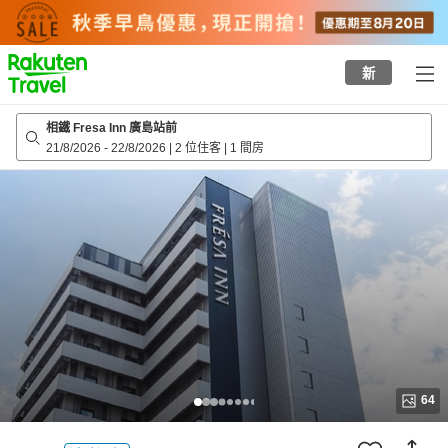
to
top
page
新
相鐵 Fresa Inn 廣島站前
21/8/2026
-
22/8/2026
|
2 位住客
|
1 間房
64