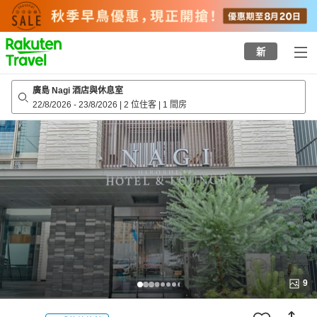
to
top
page
新
廣島 Nagi 酒店與休息室
22/8/2026
-
23/8/2026
|
2 位住客
|
1 間房
9