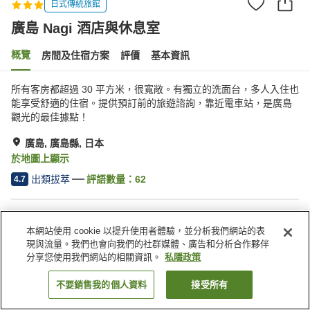
日式傳統旅館
廣島 Nagi 酒店與休息室
概覽
房間及住宿方案
評價
基本資訊
所有客房都超過 30 平方米，很寬敞。有獨立的洗面台，多人入住也
能享受舒適的住宿。提供預訂前的旅遊諮詢，靠近電車站，是廣島
觀光的最佳據點！
廣島, 廣島縣, 日本
於地圖上顯示
出類拔萃
評語數量：
62
4.7
住宿設施
本網站使用 cookie 以提升使用者體驗，並分析我們網站的表
Wi-Fi
步行 5 分鐘可到車站
現與流量。我們也會向我們的社群媒體、廣告和分析合作夥伴
休息室
全幢禁煙
分享您使用我們網站的相關資訊。
私隱政策
不要銷售我的個人資料
接受所有
找客房
主頁
日本
廣島縣
廣島
廣島 Nagi 酒店與休息室