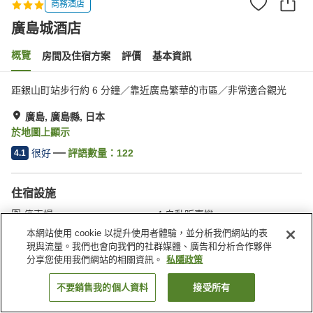
商務酒店
廣島城酒店
概覽
房間及住宿方案
評價
基本資訊
距銀山町站步行約 6 分鐘／靠近廣島繁華的市區／非常適合觀光
廣島, 廣島縣, 日本
於地圖上顯示
很好
評語數量：
122
4.1
住宿設施
停車場
自動販賣機
送遞服務
喚醒服務
本網站使用 cookie 以提升使用者體驗，並分析我們網站的表
現與流量。我們也會向我們的社群媒體、廣告和分析合作夥伴
分享您使用我們網站的相關資訊。
私隱政策
主頁
日本
廣島縣
廣島
廣島城酒店
不要銷售我的個人資料
接受所有
找客房