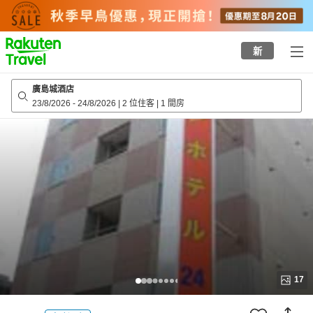
to
top
page
新
廣島城酒店
23/8/2026
-
24/8/2026
|
2 位住客
|
1 間房
17