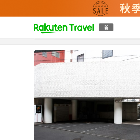
t
新
概覽
房間及住宿方案
評價
設施
o
p
P
a
g
e
_
s
e
a
r
c
h