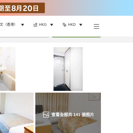
文（香港）
HKG
HKD
找客房
•
1
間房
重新搜尋
查看全部共
141
張照片