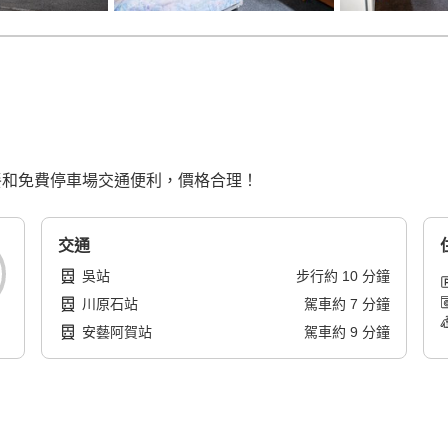
餐和免費停車場交通便利，價格合理！
交通
吳站
步行
約
10
分鐘
川原石站
駕車
約
7
分鐘
安藝阿賀站
駕車
約
9
分鐘