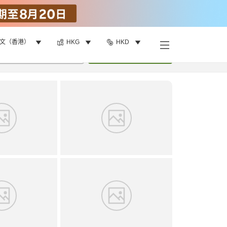
文（香港）
HKG
HKD
找客房
•
1
間房
重新搜尋