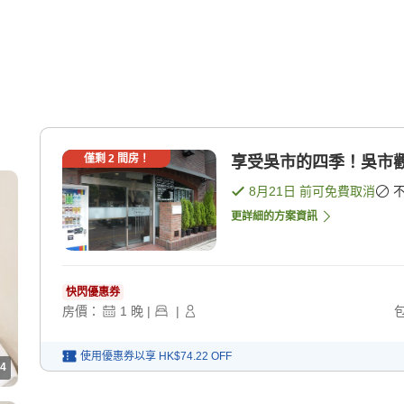
僅剩
2
間房！
享受吳市的四季！吳市觀
8月21日
前可免費取消
更詳細的方案資訊
快閃優惠券
房價：
1
晚
|
|
使用優惠券以享
HK$74.22
OFF
4