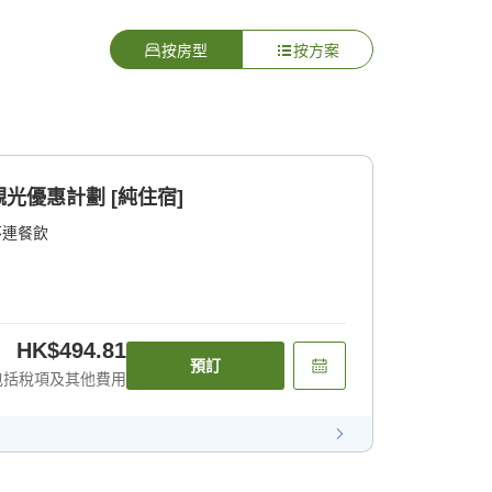
按房型
按方案
光優惠計劃 [純住宿]
不連餐飲
HK$494.81
預訂
包括稅項及其他費用