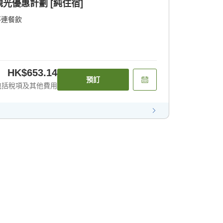
光優惠計劃 [純住宿]
不連餐飲
HK$653.14
預訂
包括稅項及其他費用