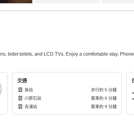
s, bidet toilets, and LCD TVs. Enjoy a comfortable stay. Phone 
交通
吳站
步行
約
5
分鐘
川原石站
駕車
約
6
分鐘
吉浦站
駕車
約
9
分鐘