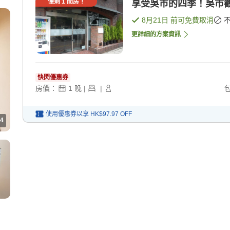
僅剩
1
間房！
享受吳市的四季！吳市觀
8月21日
前可免費取消
更詳細的方案資訊
快閃優惠券
房價：
1
晚
|
|
使用優惠券以享
HK$97.97
OFF
4