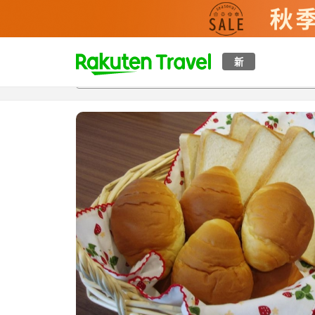
t
新
概覽
房間及住宿方案
評價
設施
o
p
P
a
g
e
_
s
e
a
r
c
h