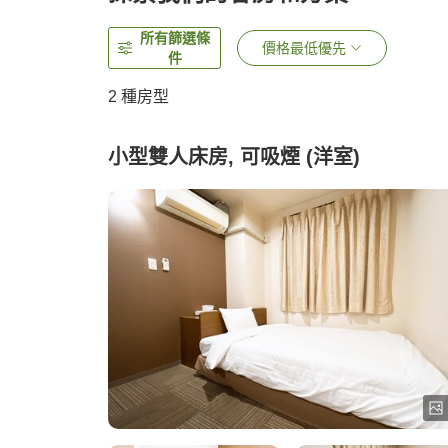
所有篩選條
價格最低優先
件
2
種房型
小型雙人床房, 可吸煙 (洋室)