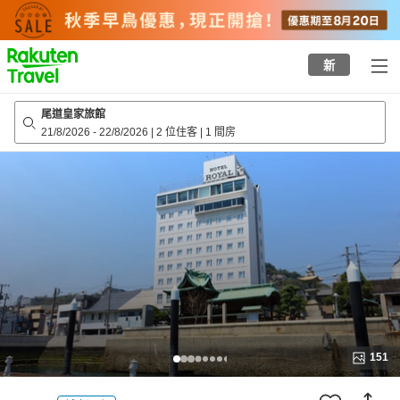
to
top
page
新
尾道皇家旅館
21/8/2026
-
22/8/2026
|
2 位住客
|
1 間房
151