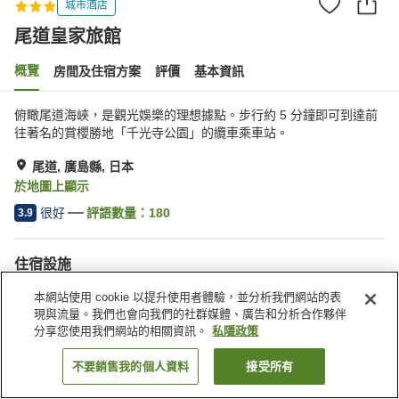
城市酒店
尾道皇家旅館
概覽
房間及住宿方案
評價
基本資訊
俯瞰尾道海峽，是觀光娛樂的理想據點。步行約 5 分鐘即可到達前
往著名的賞櫻勝地「千光寺公園」的纜車乘車站。
尾道, 廣島縣, 日本
於地圖上顯示
很好
評語數量：
180
3.9
住宿設施
停車場
餐廳
本網站使用 cookie 以提升使用者體驗，並分析我們網站的表
咖啡廳
自動販賣機
現與流量。我們也會向我們的社群媒體、廣告和分析合作夥伴
分享您使用我們網站的相關資訊。
私隱政策
主頁
日本
廣島縣
尾道
尾道皇家旅館
不要銷售我的個人資料
接受所有
找客房