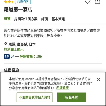
商務酒店
尾道第一酒店
概覽
房間及住宿方案
評價
基本資訊
適合前往尾道市的觀光和商務旅客／所有房間皆為海景房／備有智
能座廁／全館提供無線網絡／免費停車。
尾道, 廣島縣, 日本
於地圖上顯示
好
評語數量：
159
3.5
住宿設施
Wi-Fi
停車場
本網站使用 cookie 以提升使用者體驗，並分析我們網站的表
餐廳
全幢禁煙
現與流量。我們也會向我們的社群媒體、廣告和分析合作夥伴
分享您使用我們網站的相關資訊。
私隱政策
主頁
日本
廣島縣
尾道
尾道第一酒店
不要銷售我的個人資料
接受所有
找客房