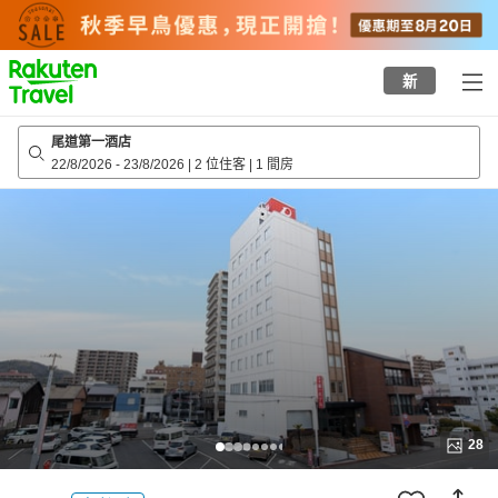
to
top
page
新
尾道第一酒店
22/8/2026
-
23/8/2026
|
2 位住客
|
1 間房
28