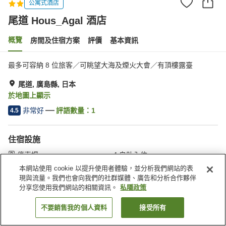
公寓式酒店
尾道 Hous_Agal 酒店
概覽
房間及住宿方案
評價
基本資訊
最多可容納 8 位旅客／可眺望大海及煙火大會／有頂樓露臺
尾道, 廣島縣, 日本
於地圖上顯示
非常好
評語數量：
1
4.5
住宿設施
停車場
自助入住
熨斗
咖啡機
本網站使用 cookie 以提升使用者體驗，並分析我們網站的表
現與流量。我們也會向我們的社群媒體、廣告和分析合作夥伴
分享您使用我們網站的相關資訊。
私隱政策
主頁
日本
廣島縣
尾道
尾道 Hous_Agal 酒店
不要銷售我的個人資料
接受所有
找客房