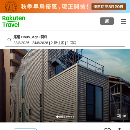
to
top
page
新
尾道 Hous_Agal 酒店
23/8/2026
-
24/8/2026
|
2 位住客
|
1 間房
18