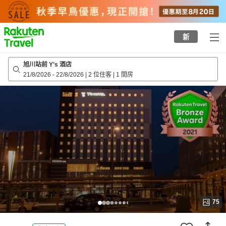
to
top
page
新
旭川站前 Y’s 酒店
21/8/2026
-
22/8/2026
|
2 位住客
|
1 間房
75