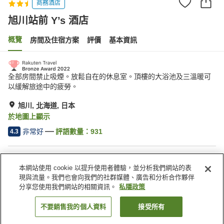
商務酒店
旭川站前 Y’s 酒店
概覽
房間及住宿方案
評價
基本資訊
全部房間禁止吸煙。放鬆自在的休息室。頂樓的大浴池及三溫暖可
以緩解旅途中的疲勞。
旭川, 北海道, 日本
於地圖上顯示
非常好
評語數量：
931
4.3
住宿設施
本網站使用 cookie 以提升使用者體驗，並分析我們網站的表
停車場
桑拿
現與流量。我們也會向我們的社群媒體、廣告和分析合作夥伴
水療/美容院
餐廳
分享您使用我們網站的相關資訊。
私隱政策
不要銷售我的個人資料
接受所有
找客房
主頁
日本
北海道
旭川
旭川站前 Y’s 酒店