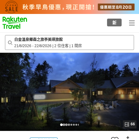
to
top
page
新
白金溫泉鄉森之旅亭美瑛旅館
21/8/2026
-
22/8/2026
|
2 位住客
|
1 間房
66