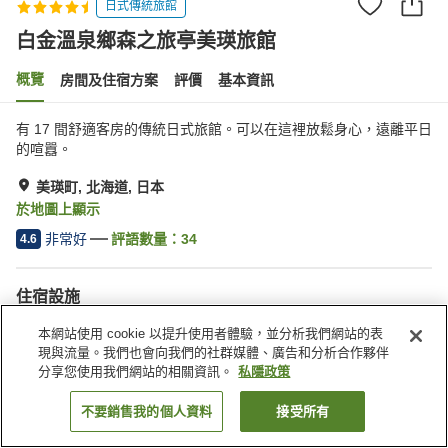
日式傳統旅館
白金溫泉鄉森之旅亭美瑛旅館
概覽
房間及住宿方案
評價
基本資訊
有 17 間舒適客房的傳統日式旅館。可以在這裡放鬆身心，遠離平日
的喧囂。
美瑛町, 北海道, 日本
於地圖上顯示
非常好
評語數量：
34
4.6
住宿設施
停車場
桑拿
本網站使用 cookie 以提升使用者體驗，並分析我們網站的表
水療/美容院
自動販賣機
現與流量。我們也會向我們的社群媒體、廣告和分析合作夥伴
分享您使用我們網站的相關資訊。
私隱政策
主頁
日本
北海道
美瑛町
白金溫泉鄉森之旅亭美瑛旅館
不要銷售我的個人資料
接受所有
找客房