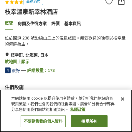
商務酒店
枝幸溫泉新幸林酒店
概覽
房間及住宿方案
評價
基本資訊
位於國道 238 號沿線山丘上的温泉旅館。頗受歡迎的晚餐以枝幸產
的海鮮為主。
枝幸町, 北海道, 日本
於地圖上顯示
很好
評語數量：
173
4
住宿設施
停車場
桑拿
本網站使用 cookie 以提升使用者體驗，並分析我們網站的表
餐廳
自動販賣機
現與流量。我們也會向我們的社群媒體、廣告和分析合作夥伴
分享您使用我們網站的相關資訊。
私隱政策
主頁
日本
北海道
枝幸町
枝幸溫泉新幸林酒店
不要銷售我的個人資料
接受所有
找客房