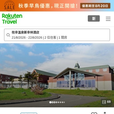
to
top
page
新
枝幸溫泉新幸林酒店
21/8/2026
-
22/8/2026
|
2 位住客
|
1 間房
69