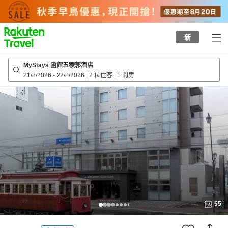
to
top
page
新
MyStays 函館五稜郭酒店
21/8/2026
-
22/8/2026
|
2 位住客
|
1 間房
55