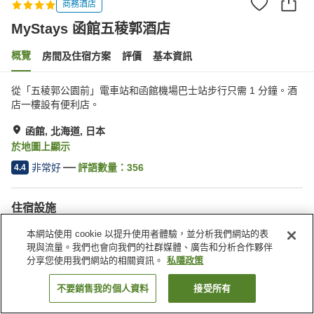
商務酒店
MyStays 函館五稜郭酒店
概覽
房間及住宿方案
評價
基本資訊
從「五稜郭公園前」電車站和函館機場巴士站步行只需 1 分鐘。酒
店一樓設有便利店。
函館, 北海道, 日本
於地圖上顯示
非常好
評語數量：
356
4.4
住宿設施
Wi-Fi
自動販賣機
本網站使用 cookie 以提升使用者體驗，並分析我們網站的表
美容院
會議室
現與流量。我們也會向我們的社群媒體、廣告和分析合作夥伴
分享您使用我們網站的相關資訊。
私隱政策
主頁
日本
北海道
函館
MyStays 函館五稜郭酒店
不要銷售我的個人資料
接受所有
找客房