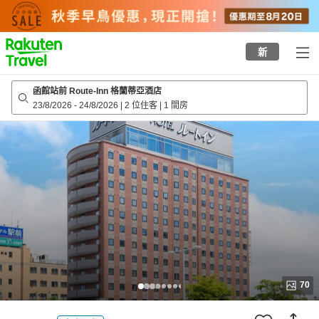
to
top
page
新
函館站前 Route-Inn 格蘭蒂亞酒店
23/8/2026
-
24/8/2026
|
2 位住客
|
1 間房
70