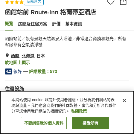
商務酒店
函館站前 Route-Inn 格蘭蒂亞酒店
概覽
房間及住宿方案
評價
基本資訊
函館站前／設有景觀天然溫泉大浴池／非常適合商務和觀光／所有
客房都有空氣清淨機
函館, 北海道, 日本
於地圖上顯示
很好
評語數量：
573
4.2
住宿設施
Wi-Fi
步行 5 分鐘可到車站
本網站使用 cookie 以提升使用者體驗，並分析我們網站的表
桑拿
餐廳
現與流量。我們也會向我們的社群媒體、廣告和分析合作夥伴
分享您使用我們網站的相關資訊。
私隱政策
主頁
日本
北海道
函館
函館站前 Route-Inn 格蘭蒂亞酒店
不要銷售我的個人資料
接受所有
找客房