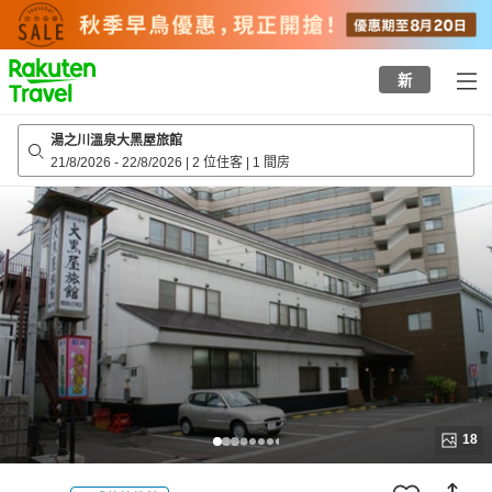
to
top
page
新
湯之川溫泉大黑屋旅館
21/8/2026
-
22/8/2026
|
2 位住客
|
1 間房
18