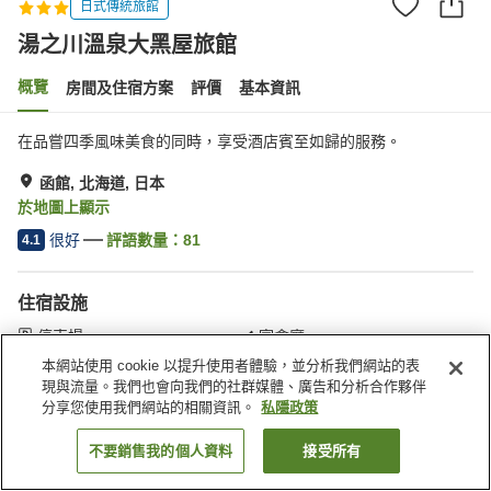
日式傳統旅館
湯之川溫泉大黑屋旅館
概覽
房間及住宿方案
評價
基本資訊
在品嘗四季風味美食的同時，享受酒店賓至如歸的服務。
函館, 北海道, 日本
於地圖上顯示
很好
評語數量：
81
4.1
住宿設施
停車場
宴會廳
公共澡堂
公共澡堂（溫泉）
本網站使用 cookie 以提升使用者體驗，並分析我們網站的表
現與流量。我們也會向我們的社群媒體、廣告和分析合作夥伴
分享您使用我們網站的相關資訊。
私隱政策
主頁
日本
北海道
函館
湯之川溫泉大黑屋旅館
不要銷售我的個人資料
接受所有
找客房