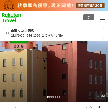
to
top
page
新
函館 A-Gate 酒店
23/8/2026
-
24/8/2026
|
2 位住客
|
1 間房
64