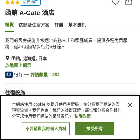
商務酒店
函館 A-Gate 酒店
概覽
房間及住宿方案
評價
基本資訊
我們的客房設施非常適合商務人士和家庭成員。提供多種免費服
務。從JR函館站步行約5分鐘。
函館, 北海道, 日本
於地圖上顯示
很好
評語數量：
484
4.2
住宿設施
桑拿
自動販賣機
本網站使用 cookie 以提升使用者體驗，並分析我們網站的表
免費洗衣房
收費洗衣房
現與流量。我們也會向我們的社群媒體、廣告和分析合作夥伴
分享您使用我們網站的相關資訊。
私隱政策
主頁
日本
北海道
函館
函館 A-Gate 酒店
不要銷售我的個人資料
接受所有
找客房