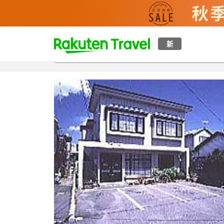
t
新
概覽
房間及住宿方案
評價
設施
o
p
P
a
g
e
_
s
e
a
r
c
h