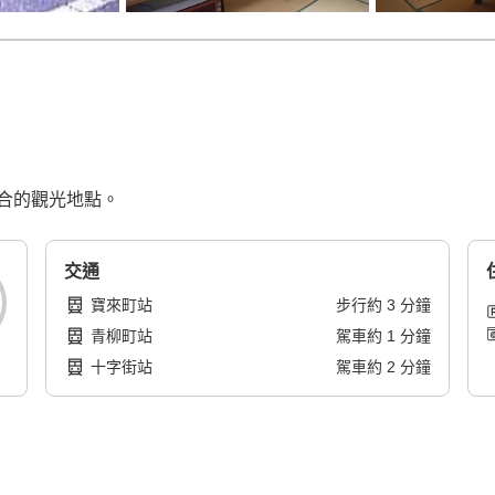
合的觀光地點。
交通
寶來町站
步行
約
3
分鐘
青柳町站
駕車
約
1
分鐘
十字街站
駕車
約
2
分鐘