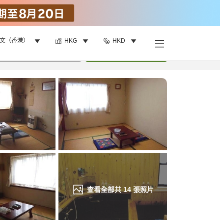
文（香港）
HKG
HKD
找客房
•
1
間房
重新搜尋
查看全部共
14
張照片