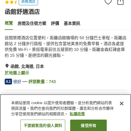
商務酒店
函館舒適酒店
概覽
房間及住宿方案
評價
基本資訊
這間禁煙酒店位置便利，距離函館機場約 50 分鐘巴士車程，距離函
館站 2 分鐘步行路程，提供包含當地美食的免費早餐。酒店各處提
供免費 Wi-Fi。乘搭電車前往五稜郭約 10 分鐘，距離金森紅磚倉庫
約 15 分鐘，是絕佳的觀光據點。
函館, 北海道, 日本
於地圖上顯示
很好
評語數量：
743
4.1
住宿設施
本網站使用 cookie 以提升使用者體驗，並分析我們網站的表
停車場
自動販賣機
現與流量。我們也會向我們的社群媒體、廣告和分析合作夥伴
收費洗衣房
送遞服務
分享您使用我們網站的相關資訊。
私隱政策
不要銷售我的個人資料
接受所有
找客房
主頁
日本
北海道
函館
函館舒適酒店