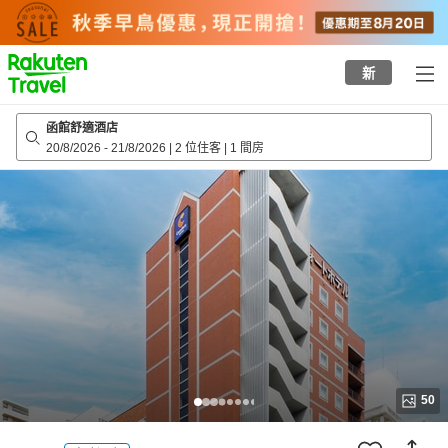
to
top
page
新
函館舒適酒店
20/8/2026
-
21/8/2026
|
2 位住客
|
1 間房
50