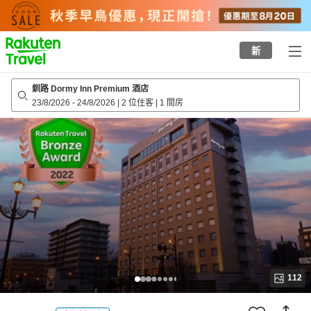
to
top
page
新
釧路 Dormy Inn Premium 酒店
23/8/2026
-
24/8/2026
|
2 位住客
|
1 間房
112