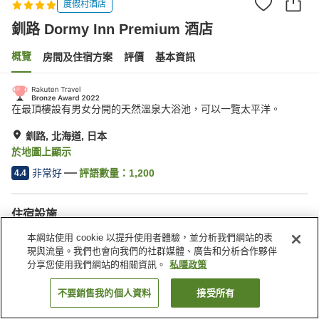
度假村酒店
釧路 Dormy Inn Premium 酒店
概覽
房間及住宿方案
評價
基本資訊
在最頂樓設有男女分開的天然溫泉大浴池，可以一覽太平洋。
釧路, 北海道, 日本
於地圖上顯示
非常好
評語數量：
1,200
4.4
住宿設施
停車場
桑拿
本網站使用 cookie 以提升使用者體驗，並分析我們網站的表
水療/美容院
餐廳
現與流量。我們也會向我們的社群媒體、廣告和分析合作夥伴
分享您使用我們網站的相關資訊。
私隱政策
主頁
日本
北海道
釧路
釧路 Dormy Inn Premium 酒店
不要銷售我的個人資料
接受所有
找客房