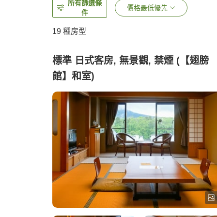
所有篩選條
價格最低優先
件
19
種房型
標準 日式客房, 無景觀, 禁煙 (【翅膀
館】和室)