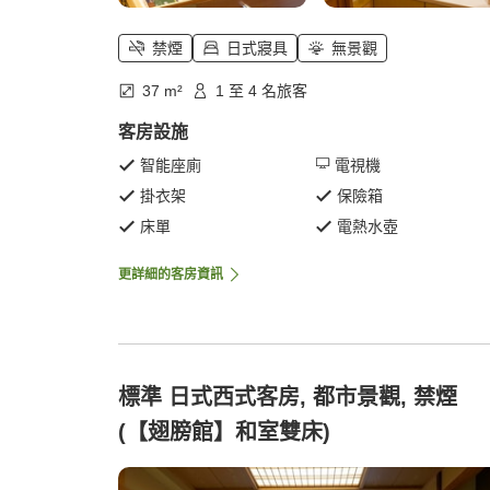
禁煙
日式寢具
無景觀
37 m²
1 至 4 名旅客
客房設施
智能座廁
電視機
掛衣架
保險箱
床單
電熱水壺
更詳細的客房資訊
標準 日式西式客房, 都市景觀, 禁煙
(【翅膀館】和室雙床)