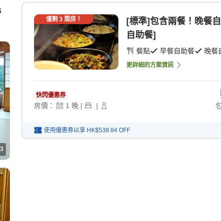
s
僅剩
3
間房！
[標準]包含兩餐！晚餐自
自助餐]
餐點
早餐自助餐
晚餐
更詳細的方案資訊
快閃優惠券
房價：
1
晚
|
|
使用優惠券以享
HK$538.84
OFF
3