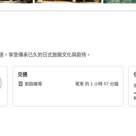
道。享受傳承已久的日式旅館文化與款待。
交通
釧路機場
駕車
約
1
小時
57
分鐘