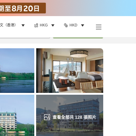
文（香港）
HKG
HKD
找客房
•
1
間房
重新搜尋
查看全部共
128
張照片