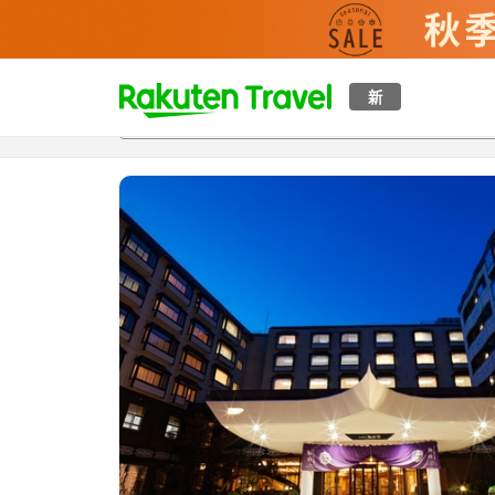
t
新
概覽
房間及住宿方案
評價
設施
o
p
P
a
g
e
_
s
e
a
r
c
h