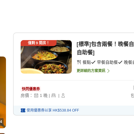
僅剩
9
間房！
[標準]包含兩餐！晚餐自
自助餐]
餐點
早餐自助餐
晚餐
更詳細的方案資訊
快閃優惠券
房價：
1
晚
|
|
使用優惠券以享
HK$538.84
OFF
4