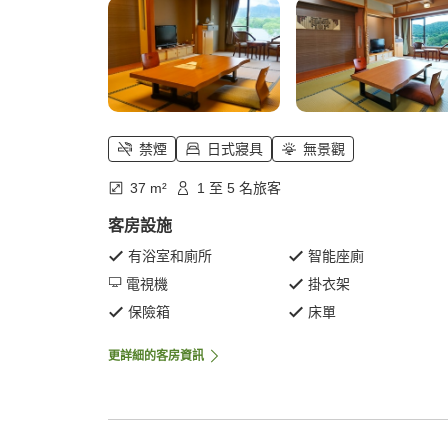
禁煙
日式寢具
無景觀
37 m²
1 至 5 名旅客
客房設施
有浴室和廁所
智能座廁
電視機
掛衣架
保險箱
床單
更詳細的客房資訊