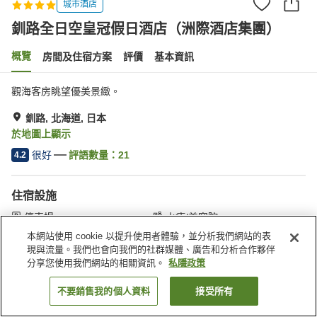
城市酒店
釧路全日空皇冠假日酒店（洲際酒店集團）
概覽
房間及住宿方案
評價
基本資訊
觀海客房眺望優美景緻。
釧路, 北海道, 日本
於地圖上顯示
很好
評語數量：
21
4.2
住宿設施
停車場
水療/美容院
餐廳
休息室
本網站使用 cookie 以提升使用者體驗，並分析我們網站的表
現與流量。我們也會向我們的社群媒體、廣告和分析合作夥伴
分享您使用我們網站的相關資訊。
私隱政策
主頁
日本
北海道
釧路
釧路全日空皇冠假日酒店（洲際酒店集團）
不要銷售我的個人資料
接受所有
找客房