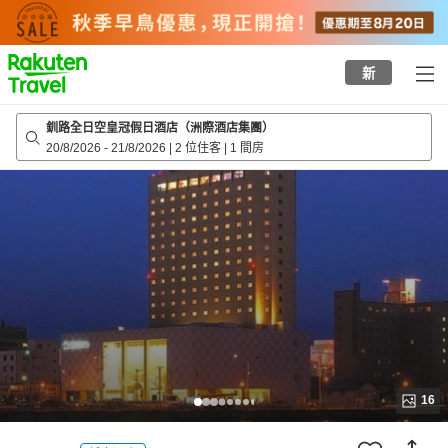
to
top
page
新
釧路全日空皇冠假日酒店（洲際酒店集團）
20/8/2026
-
21/8/2026
|
2 位住客
|
1 間房
16