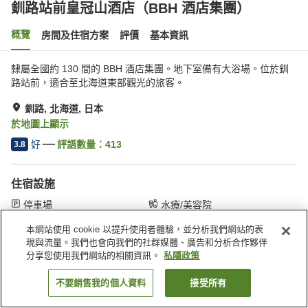
釧路站前皇冠山酒店（BBH 酒店集團）
概覽
房間及住宿方案
評價
基本資訊
隸屬全國約 130 間的 BBH 酒店集團。地下室備有大浴場。位於釧
路站前，適合至北海道東部觀光的旅客。
釧路, 北海道, 日本
於地圖上顯示
好
評語數量：
413
3.8
住宿設施
停車場
水療/美容院
餐廳
自動販賣機
本網站使用 cookie 以提升使用者體驗，並分析我們網站的表
現與流量。我們也會向我們的社群媒體、廣告和分析合作夥伴
主頁
日本
北海道
釧路
分享您使用我們網站的相關資訊。
私隱政策
釧路站前皇冠山酒店（BBH 酒店集團）
不要銷售我的個人資料
接受所有
找客房