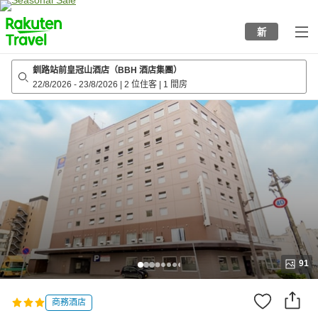
to
top
新
page
釧路站前皇冠山酒店（BBH 酒店集團）
22/8/2026
-
23/8/2026
|
2 位住客
|
1 間房
91
商務酒店