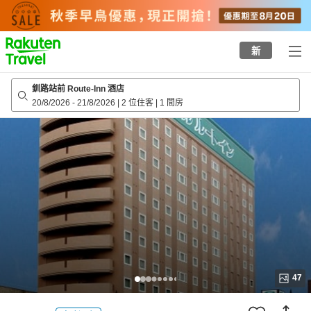
to
top
page
新
釧路站前 Route-Inn 酒店
20/8/2026
-
21/8/2026
|
2 位住客
|
1 間房
47