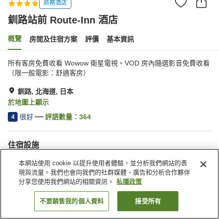
商務酒店
釧路站前 Route-Inn 酒店
概覽
房間及住宿方案
評價
基本資訊
所有客房免費收看 Wowow 衛星電視。VOD 房內隨選影音免費收看
（限一般電影：舒適客房）
釧路, 北海道, 日本
於地圖上顯示
很好
評語數量：
364
4
住宿設施
停車場
餐廳
本網站使用 cookie 以提升使用者體驗，並分析我們網站的表
自動販賣機
公共澡堂
現與流量。我們也會向我們的社群媒體、廣告和分析合作夥伴
分享您使用我們網站的相關資訊。
私隱政策
主頁
日本
北海道
釧路
釧路站前 Route-Inn 酒店
不要銷售我的個人資料
接受所有
找客房