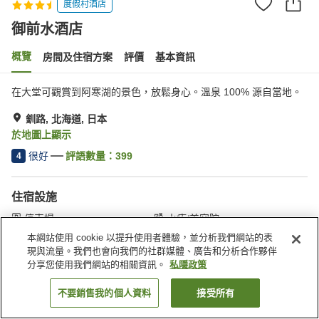
度假村酒店
御前水酒店
概覽
房間及住宿方案
評價
基本資訊
在大堂可觀賞到阿寒湖的景色，放鬆身心。溫泉 100% 源自當地。
釧路, 北海道, 日本
於地圖上顯示
很好
評語數量：
399
4
住宿設施
停車場
水療/美容院
咖啡廳
自動販賣機
本網站使用 cookie 以提升使用者體驗，並分析我們網站的表
現與流量。我們也會向我們的社群媒體、廣告和分析合作夥伴
分享您使用我們網站的相關資訊。
私隱政策
主頁
日本
北海道
釧路
御前水酒店
不要銷售我的個人資料
接受所有
找客房