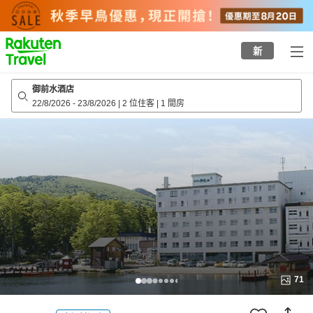
to
top
page
新
御前水酒店
22/8/2026
-
23/8/2026
|
2 位住客
|
1 間房
71