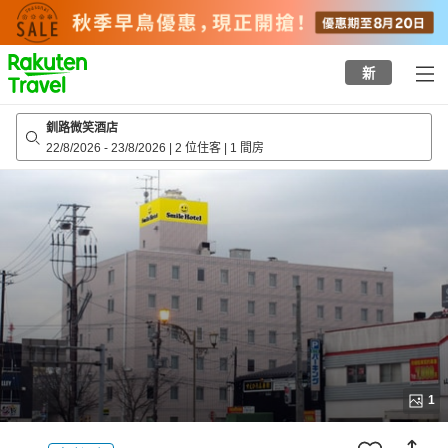
to
top
page
新
釧路微笑酒店
22/8/2026
-
23/8/2026
|
2 位住客
|
1 間房
1