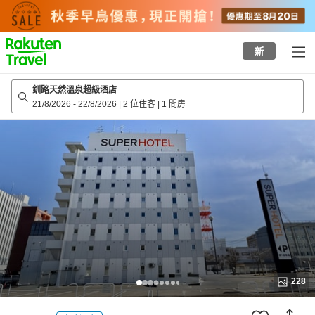
to
top
page
新
釧路天然溫泉超級酒店
21/8/2026
-
22/8/2026
|
2 位住客
|
1 間房
228