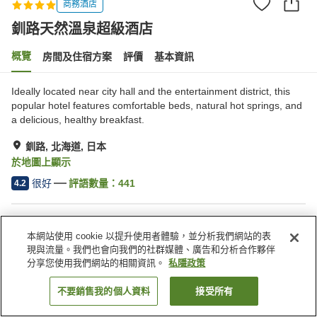
商務酒店
釧路天然溫泉超級酒店
概覽
房間及住宿方案
評價
基本資訊
Ideally located near city hall and the entertainment district, this
popular hotel features comfortable beds, natural hot springs, and
a delicious, healthy breakfast.
釧路, 北海道, 日本
於地圖上顯示
很好
評語數量：
441
4.2
住宿設施
本網站使用 cookie 以提升使用者體驗，並分析我們網站的表
停車場
水療/美容院
現與流量。我們也會向我們的社群媒體、廣告和分析合作夥伴
自動販賣機
公共澡堂
分享您使用我們網站的相關資訊。
私隱政策
不要銷售我的個人資料
接受所有
找客房
主頁
日本
北海道
釧路
釧路天然溫泉超級酒店