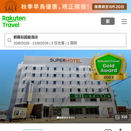
to
top
page
新
釧路站超級酒店
20/8/2026
-
21/8/2026
|
2 位住客
|
1 間房
316