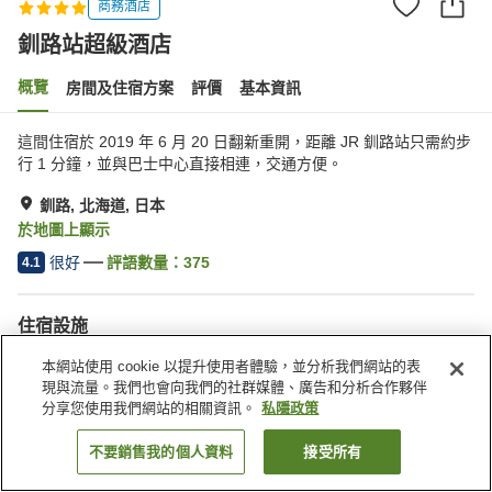
商務酒店
釧路站超級酒店
概覽
房間及住宿方案
評價
基本資訊
這間住宿於 2019 年 6 月 20 日翻新重開，距離 JR 釧路站只需約步
行 1 分鐘，並與巴士中心直接相連，交通方便。
釧路, 北海道, 日本
於地圖上顯示
很好
評語數量：
375
4.1
住宿設施
停車場
水療/美容院
本網站使用 cookie 以提升使用者體驗，並分析我們網站的表
自動販賣機
收費洗衣房
現與流量。我們也會向我們的社群媒體、廣告和分析合作夥伴
分享您使用我們網站的相關資訊。
私隱政策
主頁
日本
北海道
釧路
釧路站超級酒店
不要銷售我的個人資料
接受所有
找客房