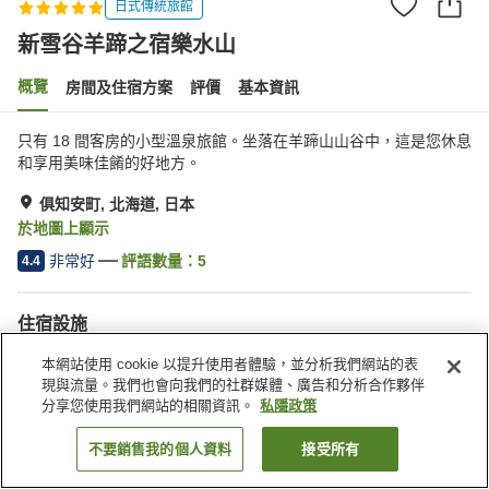
日式傳統旅館
新雪谷羊蹄之宿樂水山
概覽
房間及住宿方案
評價
基本資訊
只有 18 間客房的小型溫泉旅館。坐落在羊蹄山山谷中，這是您休息
和享用美味佳餚的好地方。
俱知安町, 北海道, 日本
於地圖上顯示
非常好
評語數量：
5
4.4
住宿設施
Wi-Fi
健身室/健身中心
本網站使用 cookie 以提升使用者體驗，並分析我們網站的表
私人包場
休息室
現與流量。我們也會向我們的社群媒體、廣告和分析合作夥伴
分享您使用我們網站的相關資訊。
私隱政策
主頁
日本
北海道
俱知安町
新雪谷羊蹄之宿樂水山
不要銷售我的個人資料
接受所有
找客房