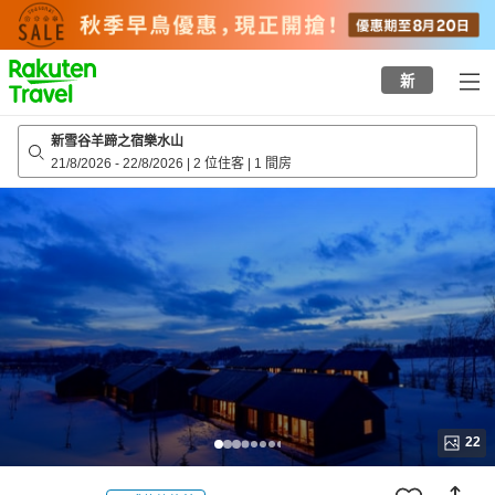
to
top
page
新
新雪谷羊蹄之宿樂水山
21/8/2026
-
22/8/2026
|
2 位住客
|
1 間房
22