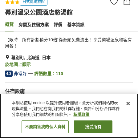
日式傳統旅館
幕別溫泉公園酒店悠湯館
概覽
房間及住宿方案
評價
基本資訊
【限時！所有計劃積分10倍]從源頭免費流出！享受商場溫泉和客房
用餐！
幕別町, 北海道, 日本
於地圖上顯示
非常好
評語數量：
110
4.3
住宿設施
停車場
按摩浴缸
本網站使用 cookie 以提升使用者體驗，並分析我們網站的表
桑拿
咖啡廳
現與流量。我們也會向我們的社群媒體、廣告和分析合作夥伴
分享您使用我們網站的相關資訊。
私隱政策
主頁
日本
北海道
幕別町
幕別溫泉公園酒店悠湯館
不要銷售我的個人資料
接受所有
找客房