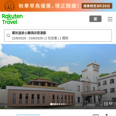
to
top
page
新
幕別溫泉公園酒店悠湯館
22/8/2026
-
23/8/2026
|
2 位住客
|
1 間房
57