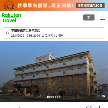
to
top
page
新
室蘭景觀第二王子酒店
23/8/2026
-
24/8/2026
|
2 位住客
|
1 間房
59