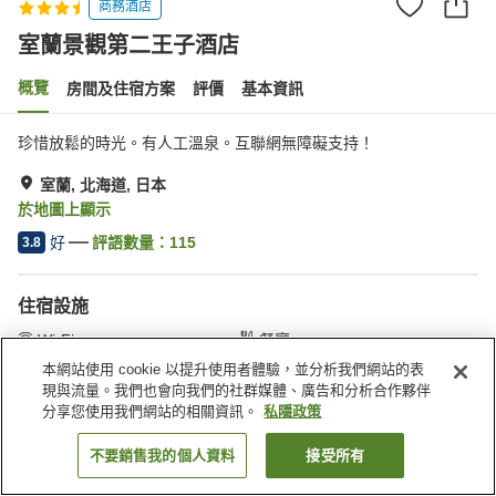
商務酒店
室蘭景觀第二王子酒店
概覽
房間及住宿方案
評價
基本資訊
珍惜放鬆的時光。有人工溫泉。互聯網無障礙支持！
室蘭, 北海道, 日本
於地圖上顯示
好
評語數量：
115
3.8
住宿設施
Wi-Fi
餐廳
自動販賣機
會議室
本網站使用 cookie 以提升使用者體驗，並分析我們網站的表
現與流量。我們也會向我們的社群媒體、廣告和分析合作夥伴
分享您使用我們網站的相關資訊。
私隱政策
主頁
日本
北海道
室蘭
室蘭景觀第二王子酒店
不要銷售我的個人資料
接受所有
找客房