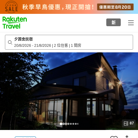
to
top
page
新
夕茜舍民宿
20/8/2026
-
21/8/2026
|
2 位住客
|
1 間房
87