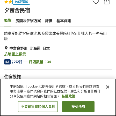
民宿/旅館
夕茜舍民宿
概覽
房間及住宿方案
評價
基本資訊
請享受能從客房遠望,被晚霞染成美麗暗紅色無比迷人的十勝岳山
脈。
中富良野町, 北海道, 日本
於地圖上顯示
非常好
評語數量：
34
4.6
住宿設施
Wi-Fi
公共浴室
本網站使用 cookie 以提升使用者體驗，並分析我們網站的表
免費停車場
收費洗衣房
現與流量。我們也會向我們的社群媒體、廣告和分析合作夥伴
分享您使用我們網站的相關資訊。
私隱政策
主頁
日本
北海道
中富良野町
夕茜舍民宿
不要銷售我的個人資料
接受所有
找客房