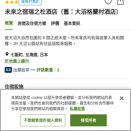
度假村酒店
未來之宿瑞之杜酒店（舊：大沼格蘭村酒店）
概覽
房間及住宿方案
評價
基本資訊
被大沼大自然包圍的 8 間正統木屋。所有客房均有兩張單人床和閣
樓。JR 大沼公園站有往返接駁車服務。
七飯町, 北海道, 日本
於地圖上顯示
出類拔萃
評語數量：
2
4.9
住宿設施
停車場
餐廳
本網站使用 cookie 以提升使用者體驗，並分析我們網站的表
自動販賣機
收費洗衣房
現與流量。我們也會向我們的社群媒體、廣告和分析合作夥伴
分享您使用我們網站的相關資訊。
私隱政策
主頁
日本
北海道
七飯町
不要銷售我的個人資料
接受所有
找客房
未來之宿瑞之杜酒店（舊：大沼格蘭村酒店）