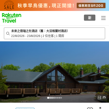
to
top
page
新
未來之宿瑞之杜酒店（舊：大沼格蘭村酒店）
22/8/2026
-
23/8/2026
|
2 位住客
|
1 間房
25