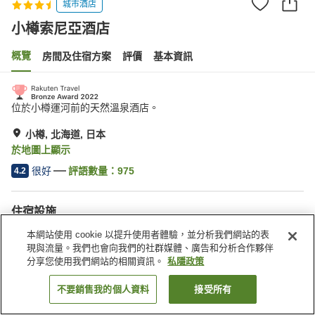
城市酒店
小樽索尼亞酒店
概覽
房間及住宿方案
評價
基本資訊
位於小樽運河前的天然溫泉酒店。
小樽, 北海道, 日本
於地圖上顯示
很好
評語數量：
975
4.2
住宿設施
Wi-Fi
內有溫泉
本網站使用 cookie 以提升使用者體驗，並分析我們網站的表
咖啡廳
自動販賣機
現與流量。我們也會向我們的社群媒體、廣告和分析合作夥伴
分享您使用我們網站的相關資訊。
私隱政策
主頁
日本
北海道
小樽
小樽索尼亞酒店
不要銷售我的個人資料
接受所有
找客房