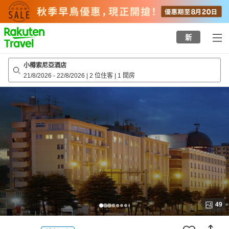
to
top
page
新
小樽索尼亞酒店
21/8/2026
-
22/8/2026
|
2 位住客
|
1 間房
49