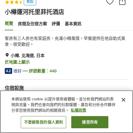
賓館
小樽運河托里菲托酒店
概覽
房間及住宿方案
評價
基本資訊
客房有三人房也有家庭房，充滿小樽風情。早餐提供在地自助式美
食，很受歡迎。
小樽, 北海道, 日本
於地圖上顯示
很好
評語數量：
440
4.2
住宿設施
停車場
水療/美容院
本網站使用 cookie 以提升使用者體驗，並分析我們網站的表
餐廳
自動販賣機
現與流量。我們也會向我們的社群媒體、廣告和分析合作夥伴
分享您使用我們網站的相關資訊。
私隱政策
主頁
日本
北海道
小樽
小樽運河托里菲托酒店
不要銷售我的個人資料
接受所有
找客房