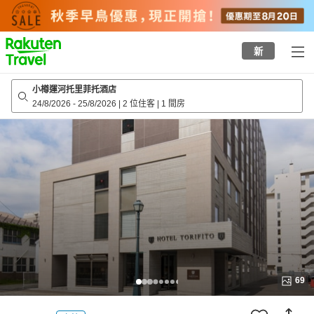
to
top
page
新
小樽運河托里菲托酒店
24/8/2026
-
25/8/2026
|
2 位住客
|
1 間房
69