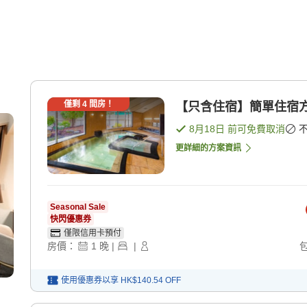
僅剩
4
間房！
【只含住宿】簡單住宿方案
8月18日
前可免費取消
更詳細的方案資訊
Seasonal Sale
快閃優惠券
僅限信用卡預付
房價：
1
晚
|
|
使用優惠券以享
HK$140.54
OFF