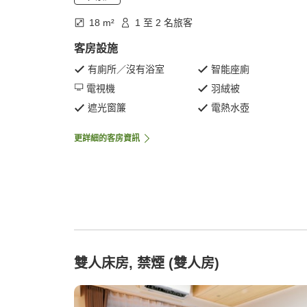
18 m²
1 至 2 名旅客
客房設施
有廁所／沒有浴室
智能座廁
電視機
羽絨被
遮光窗簾
電熱水壺
更詳細的客房資訊
雙人床房, 禁煙 (雙人房)