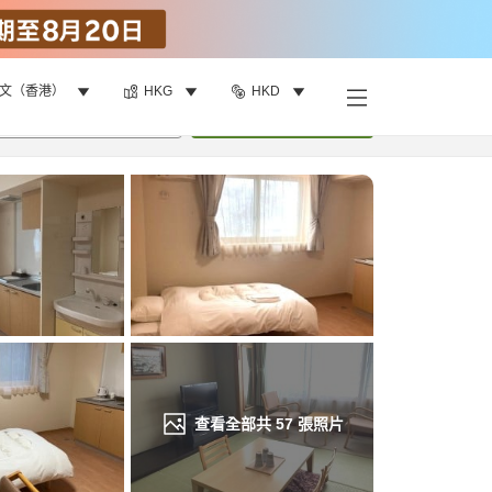
文（香港）
HKG
HKD
找客房
•
1
間房
重新搜尋
查看全部共
57
張照片