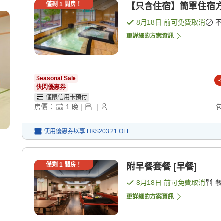
僅剩
1
間房！
【只含住宿】簡單住宿方案
8月18日
前可免費取消
更詳細的方案資訊
Seasonal Sale
-
快閃優惠券
僅限信用卡預付
房價：
1
晚
|
|
使用優惠券以享
HK$203.21
OFF
僅剩
1
間房！
附早餐套餐 [早餐]
8月18日
前可免費取消
更詳細的方案資訊