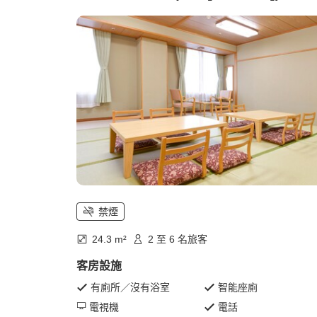
禁煙
24.3 m²
2 至 6 名旅客
客房設施
有廁所／沒有浴室
智能座廁
電視機
電話