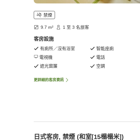
禁煙
9.7 m²
1 至 3 名旅客
客房設施
有廁所／沒有浴室
智能座廁
電視機
電話
遮光窗簾
空調
更詳細的客房資訊
日式客房, 禁煙 (和室[15榻榻米])