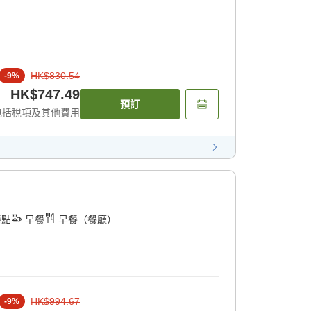
HK$830.54
-
9
%
HK$747.49
預訂
包括稅項及其他費用
餐點
早餐
早餐（餐廳）
HK$994.67
-
9
%