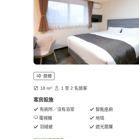
禁煙
18 m²
1 至 2 名旅客
客房設施
有廁所／沒有浴室
智能座廁
電視機
地毯
羽絨被
遮光窗簾