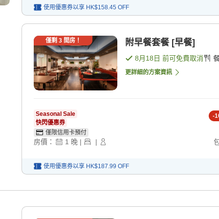
使用優惠券以享
HK$158.45
OFF
僅剩
3
間房！
附早餐套餐 [早餐]
8月18日
前可免費取消
更詳細的方案資訊
Seasonal Sale
-
1
快閃優惠券
僅限信用卡預付
房價：
1
晚
|
|
使用優惠券以享
HK$187.99
OFF