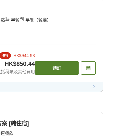
餐點
早餐
早餐（餐廳）
HK$944.93
-
9
%
HK$850.44
預訂
包括稅項及其他費用
 [純住宿]
不連餐飲