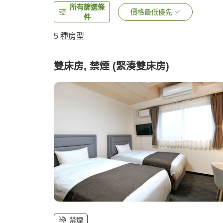
所有篩選條
價格最低優先
件
5
種房型
雙床房, 禁煙 (緊湊雙床房)
禁煙