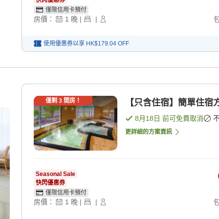
快閃優惠券
僅限信用卡預付
房價：
1
晚
|
|
使用優惠券以享
HK$179.04
OFF
僅剩
3
間房！
【只含住宿】簡單住宿方案
8月18日
前可免費取消
更詳細的方案資訊
Seasonal Sale
快閃優惠券
僅限信用卡預付
房價：
1
晚
|
|