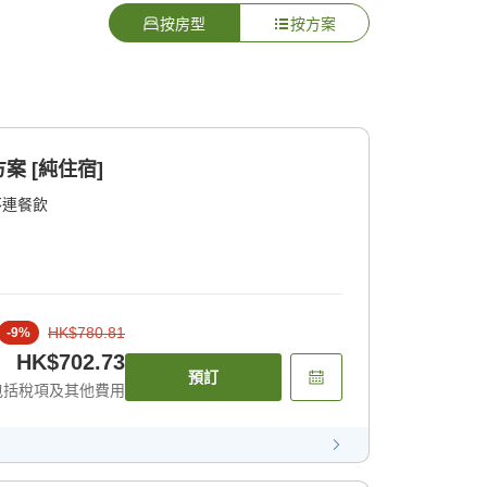
按房型
按方案
 [純住宿]
不連餐飲
HK$780.81
-
9
%
HK$702.73
預訂
包括稅項及其他費用