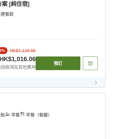
 [純住宿]
不連餐飲
HK$1,128.95
9
%
HK$1,016.06
預訂
包括稅項及其他費用
餐點
早餐
早餐（餐廳）