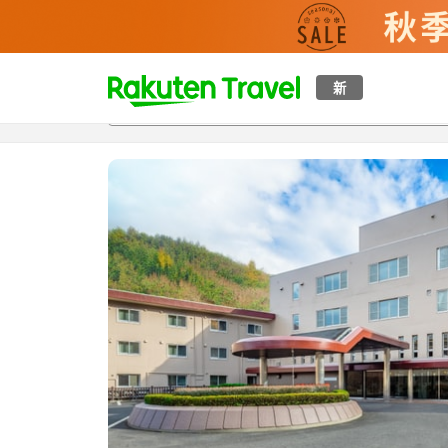
t
新
概覽
房間及住宿方案
評價
設施
o
p
P
a
g
e
_
s
e
a
r
c
h