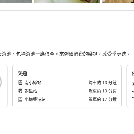
露天浴池、包場浴池一應俱全。來體驗過夜的樂趣，感受季更迭。
交通
南小樽站
駕車
約
13
分鐘
朝里站
駕車
約
13
分鐘
小樽築港站
駕車
約
17
分鐘