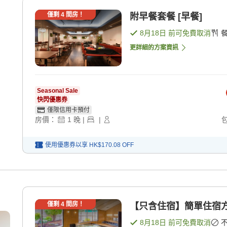
僅剩
4
間房！
附早餐套餐 [早餐]
8月18日
前可免費取消
更詳細的方案資訊
Seasonal Sale
快閃優惠券
僅限信用卡預付
房價：
1
晚
|
|
使用優惠券以享
HK$170.08
OFF
僅剩
4
間房！
【只含住宿】簡單住宿方案
8月18日
前可免費取消