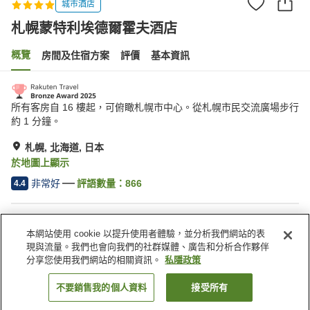
城市酒店
札幌蒙特利埃德爾霍夫酒店
概覽
房間及住宿方案
評價
基本資訊
所有客房自 16 樓起，可俯瞰札幌市中心。從札幌市民交流廣場步行
約 1 分鐘。
札幌, 北海道, 日本
於地圖上顯示
非常好
評語數量：
866
4.4
住宿設施
本網站使用 cookie 以提升使用者體驗，並分析我們網站的表
停車場
按摩浴缸
現與流量。我們也會向我們的社群媒體、廣告和分析合作夥伴
岩盤浴
桑拿
分享您使用我們網站的相關資訊。
私隱政策
不要銷售我的個人資料
接受所有
找客房
主頁
日本
北海道
札幌
札幌蒙特利埃德爾霍夫酒店