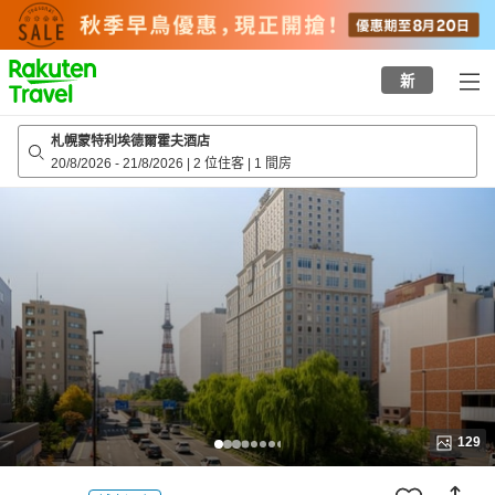
to
top
page
新
札幌蒙特利埃德爾霍夫酒店
20/8/2026
-
21/8/2026
|
2 位住客
|
1 間房
129