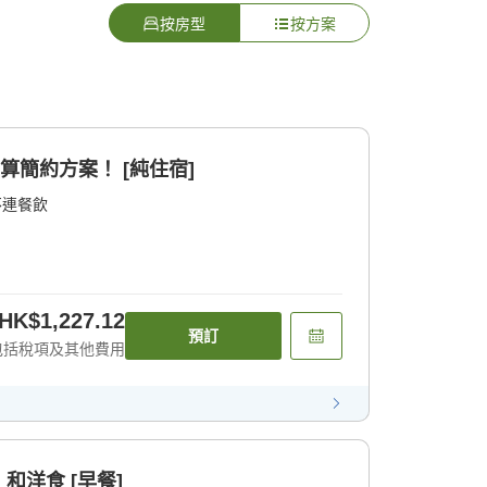
按房型
按方案
算簡約方案！ [純住宿]
不連餐飲
HK$1,227.12
預訂
包括稅項及其他費用
和洋食 [早餐]