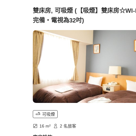
雙床房, 可吸煙 (【吸煙】雙床房☆WI-F
完備・電視為32吋)
可吸煙
16 m²
2 名旅客