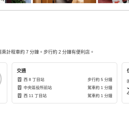
乘計程車約 7 分鐘。步行約 2 分鐘有便利店。
交通
西 8 丁目站
步行
約
5
分鐘
中央區役所前站
駕車
約
1
分鐘
西 11 丁目站
駕車
約
1
分鐘