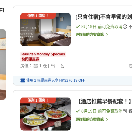
I
僅剩
1
間房！
[只含住宿]不含早餐的划
8月19日
前可免費取消
更詳細的方案資訊
Rakuten Monthly Specials
快閃優惠券
房價：
1
晚
|
|
使用 2 張優惠券以享
HK$276.19
OFF
僅剩
1
間房！
【酒店推薦早餐配套！】
8月19日
前可免費取消
更詳細的方案資訊