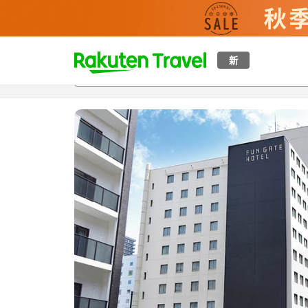
t
新
概覽
房間及住宿方案
評價
設施
o
p
P
a
g
e
_
s
e
a
r
c
h