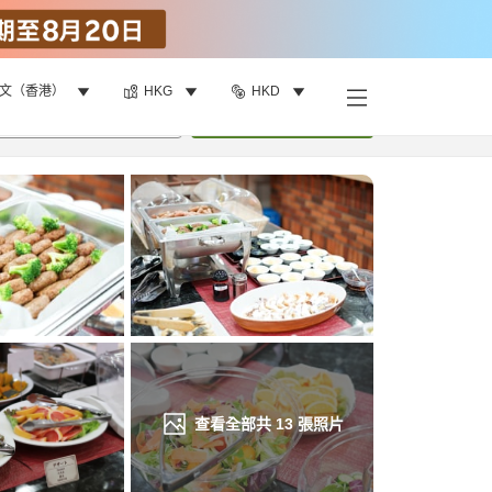
文（香港）
HKG
HKD
找客房
•
1
間房
重新搜尋
查看全部共
13
張照片