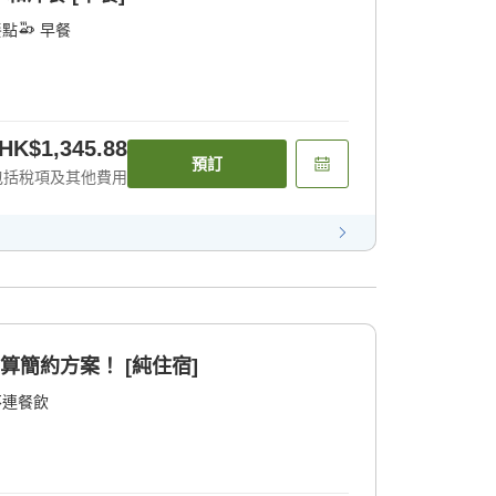
餐點
早餐
HK$1,345.88
預訂
包括稅項及其他費用
算簡約方案！ [純住宿]
不連餐飲