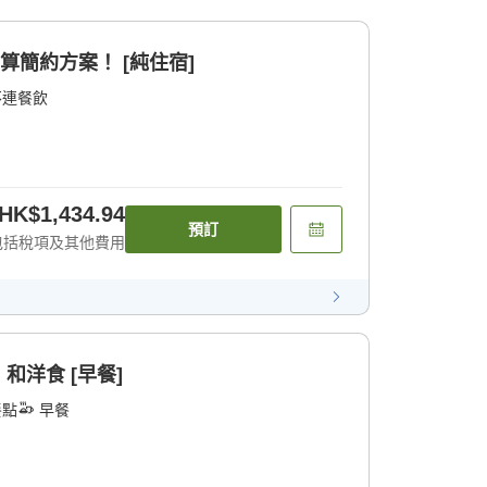
算簡約方案！ [純住宿]
不連餐飲
HK$1,434.94
預訂
包括稅項及其他費用
和洋食 [早餐]
餐點
早餐