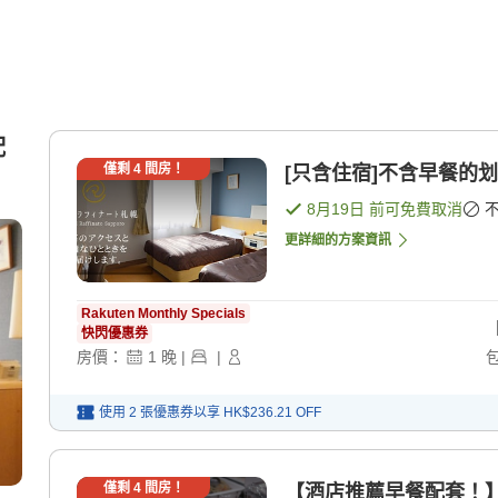
配
僅剩
4
間房！
[只含住宿]不含早餐的划
8月19日
前可免費取消
更詳細的方案資訊
Rakuten Monthly Specials
快閃優惠券
房價：
1
晚
|
|
使用 2 張優惠券以享
HK$236.21
OFF
僅剩
4
間房！
【酒店推薦早餐配套！】