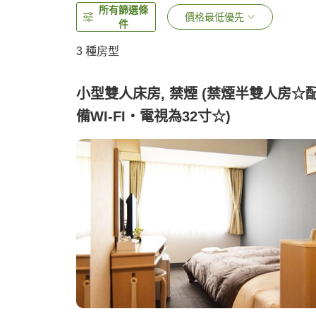
所有篩選條
價格最低優先
件
3
種房型
小型雙人床房, 禁煙 (禁煙半雙人房☆
備WI-FI・電視為32寸☆)