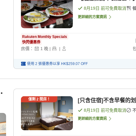
8月19日
前可免費取消
更詳細的方案資訊
Rakuten Monthly Specials
快閃優惠券
房價：
1
晚
|
|
使用 2 張優惠券以享
HK$259.07
OFF
・
僅剩
2
間房！
[只含住宿]不含早餐的划
8月19日
前可免費取消
更詳細的方案資訊