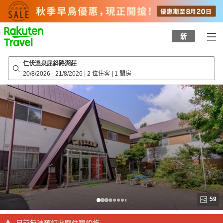
to
top
page
新
仁伏溫泉屈斜路湖莊
20/8/2026
-
21/8/2026
|
2 位住客
|
1 間房
59
目前無法預訂此間住宿設施