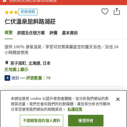
民宿/旅館
仁伏溫泉屈斜路湖莊
概覽
房間及住宿方案
評價
基本資訊
提供 100％ 源泉溫泉／享受可欣賞美麗星空的露天浴池／浴池 24
小時開放使用
弟子屈町, 北海道, 日本
於地圖上顯示
很好
評語數量：
79
4
住宿設施
本網站使用 cookie 以提升使用者體驗，並分析我們網站的表
停車場
露天浴池（溫泉）
現與流量。我們也會向我們的社群媒體、廣告和分析合作夥伴
公共澡堂
公共澡堂（溫泉）
分享您使用我們網站的相關資訊。
私隱政策
不要銷售我的個人資料
接受所有
找客房
主頁
日本
北海道
弟子屈町
仁伏溫泉屈斜路湖莊