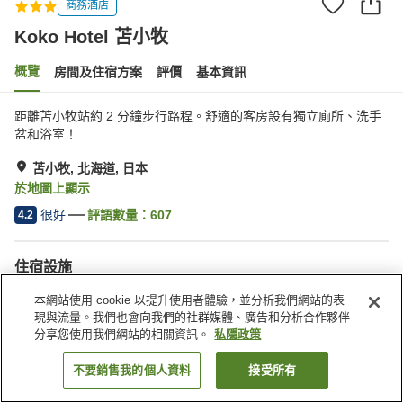
商務酒店
Koko Hotel 苫小牧
概覽
房間及住宿方案
評價
基本資訊
距離苫小牧站約 2 分鐘步行路程。舒適的客房設有獨立廁所、洗手
盆和浴室！
苫小牧, 北海道, 日本
於地圖上顯示
很好
評語數量：
607
4.2
住宿設施
水療/美容院
餐廳
本網站使用 cookie 以提升使用者體驗，並分析我們網站的表
自動販賣機
會議室
現與流量。我們也會向我們的社群媒體、廣告和分析合作夥伴
分享您使用我們網站的相關資訊。
私隱政策
主頁
日本
北海道
苫小牧
Koko Hotel 苫小牧
不要銷售我的個人資料
接受所有
找客房