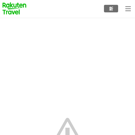
to
新
top
page