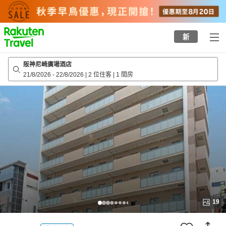
to
top
page
新
阪神尼崎廣場酒店
21/8/2026
-
22/8/2026
|
2 位住客
|
1 間房
19