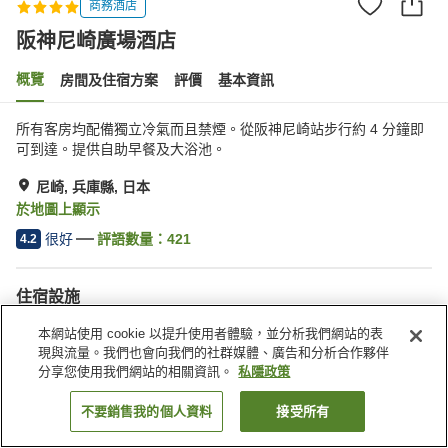
商務酒店
阪神尼崎廣場酒店
概覽
房間及住宿方案
評價
基本資訊
所有客房均配備獨立冷氣而且禁煙。從阪神尼崎站步行約 4 分鐘即
可到達。提供自助早餐及大浴池。
尼崎, 兵庫縣, 日本
於地圖上顯示
很好
評語數量：
421
4.2
住宿設施
停車場
自動販賣機
本網站使用 cookie 以提升使用者體驗，並分析我們網站的表
公共澡堂
收費洗衣房
現與流量。我們也會向我們的社群媒體、廣告和分析合作夥伴
分享您使用我們網站的相關資訊。
私隱政策
主頁
日本
兵庫縣
尼崎
阪神尼崎廣場酒店
不要銷售我的個人資料
接受所有
找客房