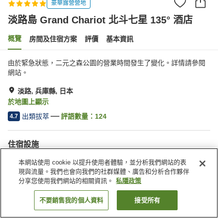
豪華露營營地
淡路島 Grand Chariot 北斗七星 135° 酒店
概覽
房間及住宿方案
評價
基本資訊
由於緊急狀態，二元之森公園的營業時間發生了變化。詳情請參閱
網站。
淡路, 兵庫縣, 日本
於地圖上顯示
出類拔萃
評語數量：
124
4.7
住宿設施
Wi-Fi
餐廳
本網站使用 cookie 以提升使用者體驗，並分析我們網站的表
免費停車場
提供寵物友善房間
現與流量。我們也會向我們的社群媒體、廣告和分析合作夥伴
分享您使用我們網站的相關資訊。
私隱政策
主頁
日本
兵庫縣
淡路
不要銷售我的個人資料
接受所有
找客房
淡路島 Grand Chariot 北斗七星 135° 酒店