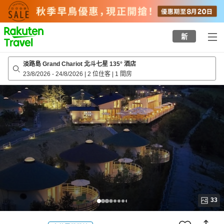
to
top
page
新
淡路島 Grand Chariot 北斗七星 135° 酒店
23/8/2026
-
24/8/2026
|
2 位住客
|
1 間房
33