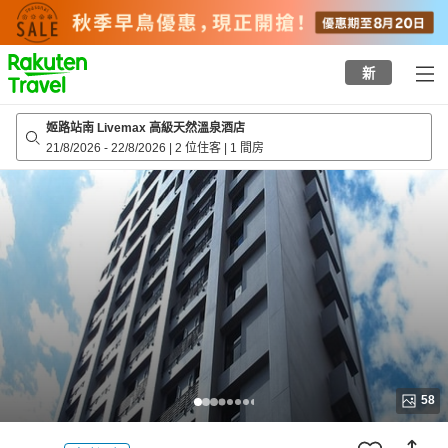
to
top
page
新
姬路站南 Livemax 高級天然溫泉酒店
21/8/2026
-
22/8/2026
|
2 位住客
|
1 間房
58