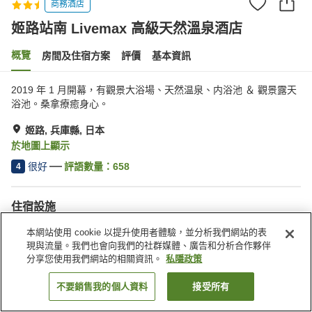
商務酒店
姬路站南 Livemax 高級天然溫泉酒店
概覽
房間及住宿方案
評價
基本資訊
2019 年 1 月開幕，有觀景大浴場、天然温泉、内浴池 ＆ 觀景露天
浴池。桑拿療癒身心。
姬路, 兵庫縣, 日本
於地圖上顯示
很好
評語數量：
658
4
住宿設施
桑拿
水療/美容院
本網站使用 cookie 以提升使用者體驗，並分析我們網站的表
自動販賣機
露天浴池（溫泉）
現與流量。我們也會向我們的社群媒體、廣告和分析合作夥伴
分享您使用我們網站的相關資訊。
私隱政策
主頁
日本
兵庫縣
姬路
姬路站南 Livemax 高級天然溫泉酒店
不要銷售我的個人資料
接受所有
找客房