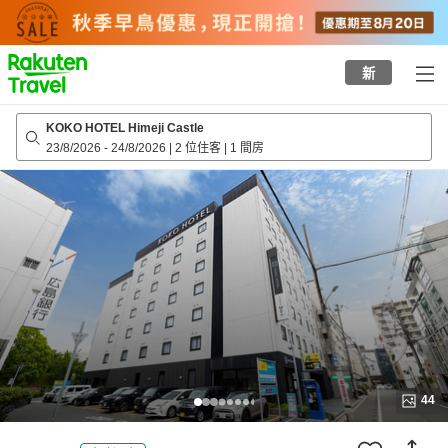
to
top
page
新
KOKO HOTEL Himeji Castle
23/8/2026
-
24/8/2026
|
2 位住客
|
1 間房
44