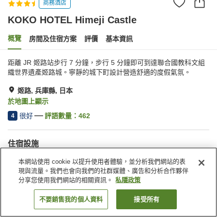
商務酒店
KOKO HOTEL Himeji Castle
概覽
房間及住宿方案
評價
基本資訊
距離 JR 姬路站步行 7 分鐘，步行 5 分鐘即可到達聯合國教科文組
織世界遺產姬路城。寧靜的城下町設計營造舒適的度假氣氛。
姬路, 兵庫縣, 日本
於地圖上顯示
很好
評語數量：
462
4
住宿設施
Wi-Fi
停車場
本網站使用 cookie 以提升使用者體驗，並分析我們網站的表
水療/美容院
自動販賣機
現與流量。我們也會向我們的社群媒體、廣告和分析合作夥伴
分享您使用我們網站的相關資訊。
私隱政策
主頁
日本
兵庫縣
姬路
Koko Hotel 姫路城
不要銷售我的個人資料
接受所有
找客房